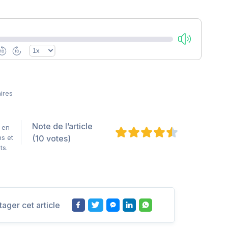
ires
Note de l’article
 en
s et
(10 votes)
ts.
tager cet article