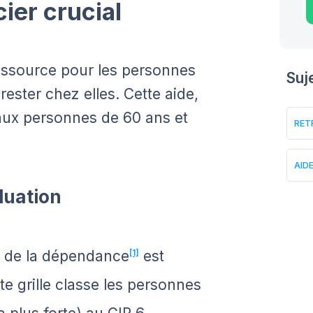
ier crucial
essource pour les personnes
Suj
ester chez elles. Cette aide,
aux personnes de 60 ans et
RET
AID
luation
on de la dépendance
[1]
est
tte grille classe les personnes