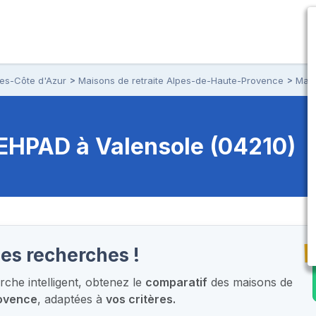
pes-Côte d'Azur
Maisons de retraite Alpes-de-Haute-Provence
Mais
t EHPAD
à Valensole (04210)
T
les recherches !
che intelligent,
obtenez le
comparatif
des maisons de
ovence
, adaptées à
vos critères.