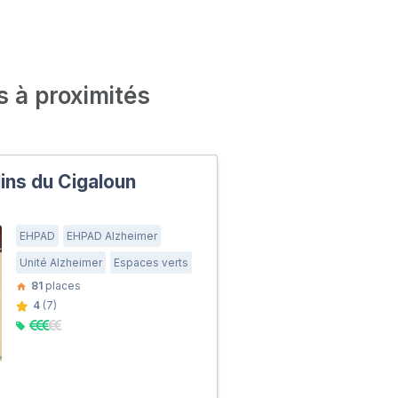
s à proximités
ins du Cigaloun
EHPAD
EHPAD Alzheimer
Unité Alzheimer
Espaces verts
81
places
4
(7)