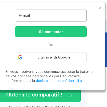
09.74.59.59.57
Disponible de 8h à 20h
MENU
E-mail
ons de retraite à Valensole
Se connecter
Ou
En vous inscrivant, vous confirmez accepter le traitement
de vos données personnelles par Cap Retraite,
conformément à la
déclaration de confidentialité
arif 2026 !
Obtenir le comparatif !
SERVICE GRATUIT et SANS ENGAGEMENT