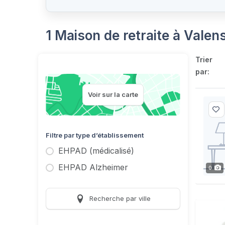
1 Maison de retraite à Valen
Trier
par:
Voir sur la carte
Filtre par type d’établissement
EHPAD (médicalisé)
EHPAD Alzheimer
0
Recherche par ville