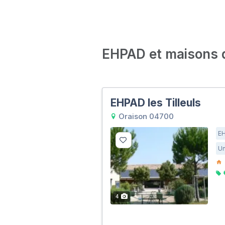
EHPAD et maisons de
EHPAD les Tilleuls
Oraison 04700
E
Un
4