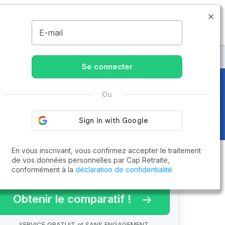
04.83.58.00.07
Disponible de 8h à 20h
MENU
E-mail
raite à Nice
Se connecter
Ou
age 2 sur 2
En vous inscrivant, vous confirmez accepter le traitement
de vos données personnelles par Cap Retraite,
conformément à la
déclaration de confidentialité
arif 2026 !
Obtenir le comparatif !
SERVICE GRATUIT et SANS ENGAGEMENT