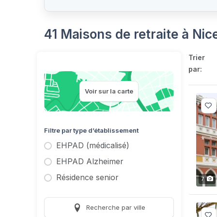
41 Maisons de retraite à Ni
Trier
par:
Voir sur la carte
Filtre par type d’établissement
EHPAD (médicalisé)
EHPAD Alzheimer
Résidence senior
7
Recherche par ville