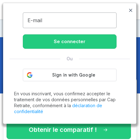
MENU
E-mail
Maisons de retraite Alpes-Maritimes
Se connecter
Maisons de retraite et EHPAD
à
Ou
Châteauneuf-Grasse (06740)
Obtenez le
comparatif des
En vous inscrivant, vous confirmez accepter le
établissements
adaptés à vos
traitement de vos données personnelles par Cap
Retraite, conformément à la
déclaration de
critères en 3 minutes !
confidentialité
Obtenir le comparatif !