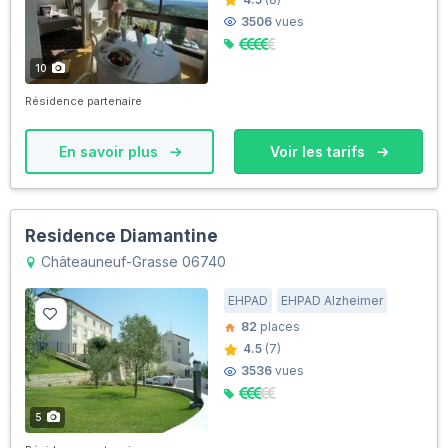
3506
vues
10
Résidence partenaire
En savoir plus
Voir les tarifs
Residence Diamantine
Châteauneuf-Grasse 06740
EHPAD
EHPAD Alzheimer
82
places
4.5
(7)
3536
vues
5