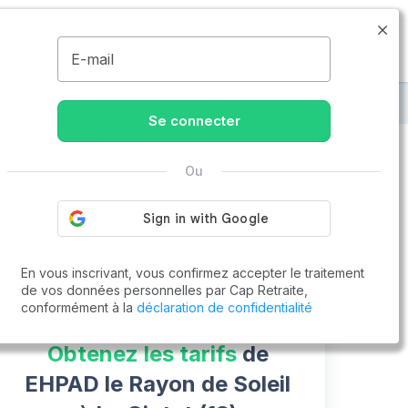
04.13.68.05.02
Disponible de 8h à 20h
MENU
E-mail
retraite à La Ciotat
EHPAD le Rayon de Soleil
Se connecter
Ou
Vous cherchez un emploi !
Cap Retraite vous aide à trouver un emploi
Postuler en ligne
En vous inscrivant, vous confirmez accepter le traitement
de vos données personnelles par Cap Retraite,
conformément à la
déclaration de confidentialité
Obtenez les tarifs
de
EHPAD le Rayon de Soleil