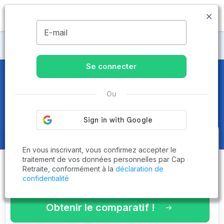
MENU
E-mail
Maisons de retraite Charente-Maritime
Se connecter
Maisons de retraite et EHPAD
à
Ou
Fontcouverte (17100)
Obtenez le
comparatif des
En vous inscrivant, vous confirmez accepter le
établissements
adaptés à vos
traitement de vos données personnelles par Cap
Retraite, conformément à la
déclaration de
critères en 3 minutes !
confidentialité
Obtenir le comparatif !