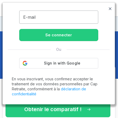
MENU
E-mail
Maisons de retraite Côtes-d'Armor
Se connecter
Maisons de retraite et EHPAD
à
Ou
Ploufragan (22440)
Obtenez le
comparatif des
En vous inscrivant, vous confirmez accepter le
établissements
adaptés à vos
traitement de vos données personnelles par Cap
Retraite, conformément à la
déclaration de
critères en 3 minutes !
confidentialité
Obtenir le comparatif !