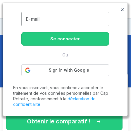
MENU
E-mail
Maisons de retraite Gironde
Se connecter
Maisons de retraite et EHPAD
à
Ou
Floirac (33270)
Obtenez le
comparatif des
En vous inscrivant, vous confirmez accepter le
établissements
adaptés à vos
traitement de vos données personnelles par Cap
Retraite, conformément à la
déclaration de
critères en 3 minutes !
confidentialité
Obtenir le comparatif !