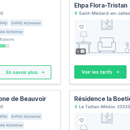
Ehpa Flora-Tristan
60
Saint-Médard-en-Jalles
HPAD
EHPAD Alzheimer
ité Alzheimer
0
places
0
Voir les tarifs
En savoir plus
one de Beauvoir
Résidence la Boeti
60
Le Taillan-Médoc 3332
HPAD
EHPAD Alzheimer
ité Alzheimer