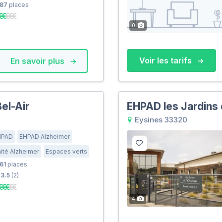
87
places
0
Voir les tarifs
En savoir plus
Bel-Air
EHPAD les Jardins 
Eysines 33320
HPAD
EHPAD Alzheimer
ité Alzheimer
Espaces verts
61
places
3.5
(2)
4