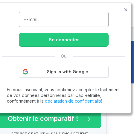
09.77.55.73.00
Disponible de 8h à 20h
MENU
E-mail
bin-de-Médoc
Se connecter
Ou
doc (33160)
En vous inscrivant, vous confirmez accepter le traitement
de vos données personnelles par Cap Retraite,
conformément à la
déclaration de confidentialité
arif 2026 !
Obtenir le comparatif !
SERVICE GRATUIT et SANS ENGAGEMENT