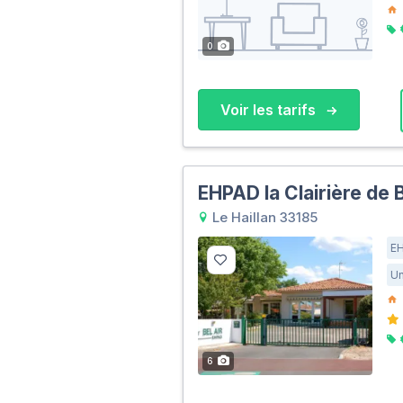
0
Voir les tarifs
EHPAD la Clairière de 
Le Haillan 33185
E
Un
6