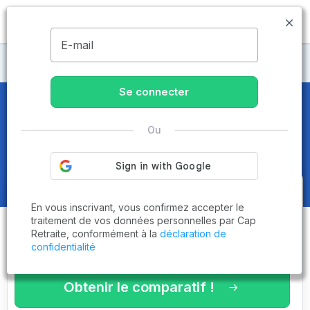
MENU
E-mail
Maisons de retraite Oise
Se connecter
Maisons de retraite et EHPAD
à
Ou
Nogent-sur-Oise (60180)
Obtenez le
comparatif des
En vous inscrivant, vous confirmez accepter le
établissements
adaptés à vos
traitement de vos données personnelles par Cap
Retraite, conformément à la
déclaration de
critères en 3 minutes !
confidentialité
Obtenir le comparatif !