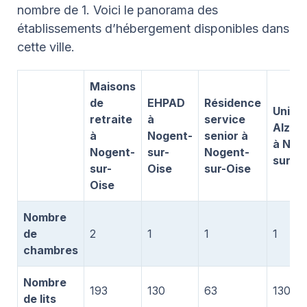
nombre de 1. Voici le panorama des
établissements d’hébergement disponibles dans
cette ville.
Maisons
de
EHPAD
Résidence
Unité
retraite
à
service
Alzhe
à
Nogent-
senior à
à Nog
Nogent-
sur-
Nogent-
sur-O
sur-
Oise
sur-Oise
Oise
Nombre
de
2
1
1
1
chambres
Nombre
193
130
63
130
de lits