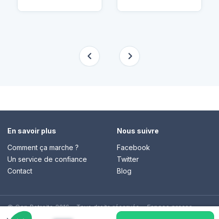
En savoir plus
Nous suivre
Comment ça marche ?
Facebook
Un service de confiance
Twitter
Contact
Blog
© Cap Retraite 2016 - Tous droits réservés •
Espace presse
•
Espace emploi
•
Contact
•
Mentions légales
•
Politique de