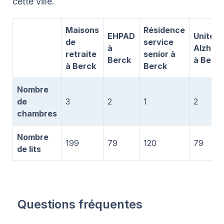
cette ville.
Maisons
Résidence
EHPAD
Unité
de
service
à
Alzhei
retraite
senior à
Berck
à Berck
à Berck
Berck
Nombre
de
3
2
1
2
chambres
Nombre
199
79
120
79
de lits
Questions fréquentes