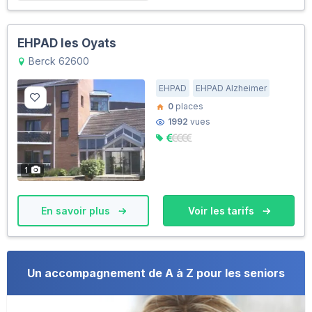
EHPAD les Oyats
Berck 62600
EHPAD
EHPAD Alzheimer
0
places
1992
vues
1
En savoir plus
Voir les tarifs
Un accompagnement de A à Z pour les seniors