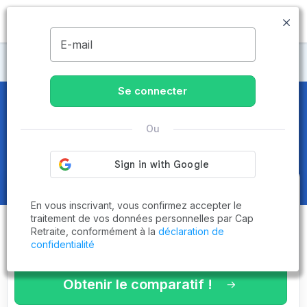
MENU
E-mail
Maisons de retraite Pas-de-Calais
Se connecter
Maisons de retraite et EHPAD
à
Ou
Berck (62600)
Obtenez le
comparatif des
En vous inscrivant, vous confirmez accepter le
établissements
adaptés à vos
traitement de vos données personnelles par Cap
Retraite, conformément à la
déclaration de
critères en 3 minutes !
confidentialité
Obtenir le comparatif !