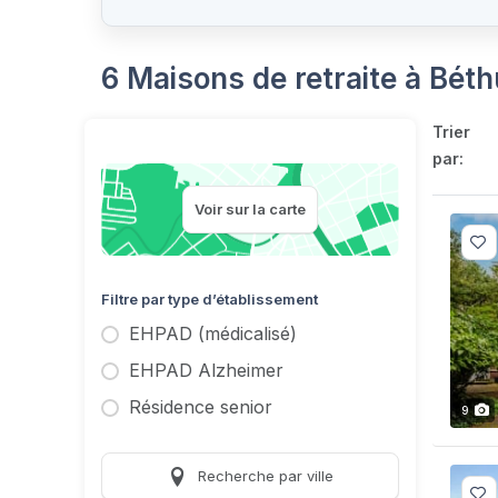
6 Maisons de retraite à Bét
Trier
par:
Voir sur la carte
Filtre par type d’établissement
EHPAD (médicalisé)
EHPAD Alzheimer
Résidence senior
9
Recherche par ville