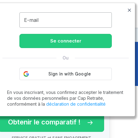
03.57.48.00.62
Disponible de 8h à 20h
MENU
E-mail
ne
Se connecter
Ou
En vous inscrivant, vous confirmez accepter le traitement
de vos données personnelles par Cap Retraite,
conformément à la
déclaration de confidentialité
arif 2026 !
Obtenir le comparatif !
SERVICE GRATUIT et SANS ENGAGEMENT