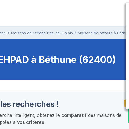
ance
Maisons de retraite Pas-de-Calais
Maisons de retraite à Béthu
t EHPAD
à Béthune (62400)
T
les recherches !
che intelligent,
obtenez le
comparatif
des maisons de
aptées à
vos critères.