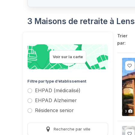
3 Maisons de retraite à Len
Trier
par:
Voir sur la carte
Filtre par type d’établissement
EHPAD (médicalisé)
EHPAD Alzheimer
Résidence senior
3
Recherche par ville