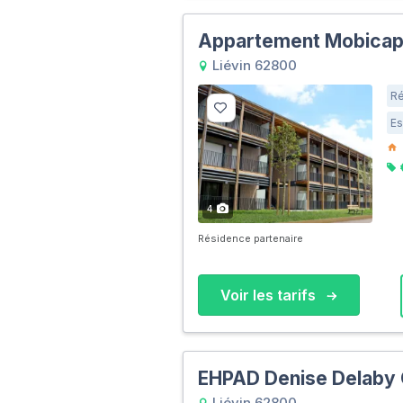
Appartement Mobicap 
Liévin 62800
Ré
Es
4
Résidence partenaire
Voir les tarifs
EHPAD Denise Delaby
Liévin 62800