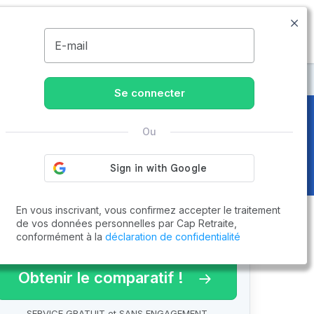
03.57.48.00.62
Disponible de 8h à 20h
MENU
E-mail
Se connecter
Ou
En vous inscrivant, vous confirmez accepter le traitement
de vos données personnelles par Cap Retraite,
conformément à la
déclaration de confidentialité
arif 2026 !
Obtenir le comparatif !
SERVICE GRATUIT et SANS ENGAGEMENT