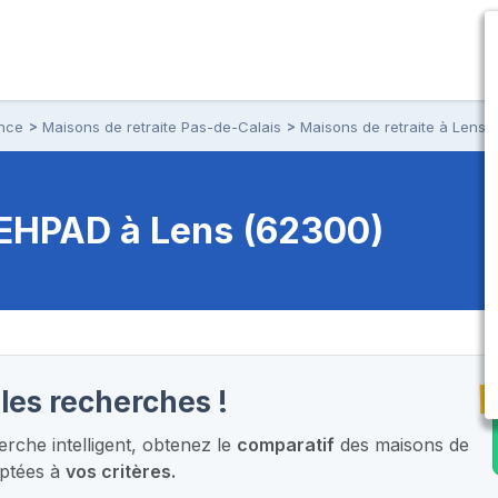
ance
Maisons de retraite Pas-de-Calais
Maisons de retraite à Lens
t EHPAD
à Lens (62300)
T
les recherches !
che intelligent,
obtenez le
comparatif
des maisons de
aptées à
vos critères.