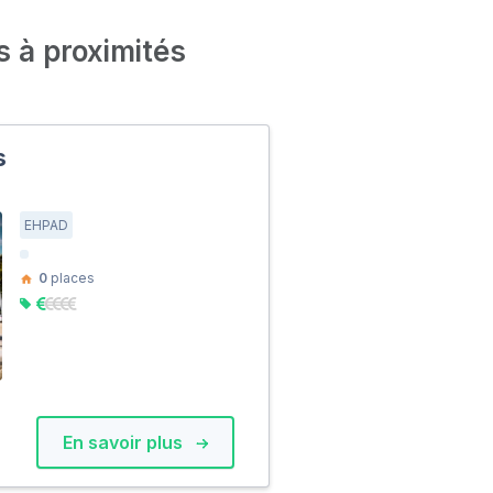
s à proximités
s
EHPAD
0
places
En savoir plus