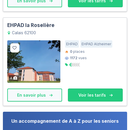
En savoir plus
Voir les tarifs
EHPAD la Roselière
Calais 62100
EHPAD
EHPAD Alzheimer
0
places
1172
vues
4
En savoir plus
Voir les tarifs
Un accompagnement de A à Z pour les seniors