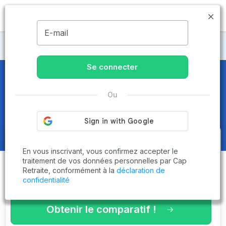
MENU
E-mail
Maisons de retraite Pas-de-Calais
Se connecter
Maisons de retraite et EHPAD
à
Ou
Calais (62100)
Obtenez le
comparatif des
En vous inscrivant, vous confirmez accepter le
établissements
adaptés à vos
traitement de vos données personnelles par Cap
Retraite, conformément à la
déclaration de
critères en 3 minutes !
confidentialité
Obtenir le comparatif !