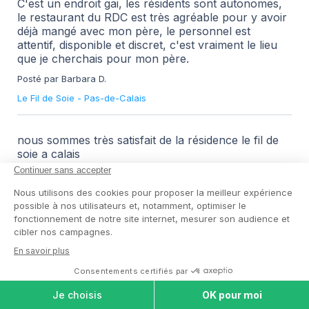
C'est un endroit gai, les résidents sont autonomes,
le restaurant du RDC est très agréable pour y avoir
déjà mangé avec mon père, le personnel est
attentif, disponible et discret, c'est vraiment le lieu
que je cherchais pour mon père.
Posté par Barbara D.
Le Fil de Soie
-
Pas-de-Calais
nous sommes très satisfait de la résidence le fil de
soie a calais
Posté par Catherine L.
Le Fil de Soie
-
Pas-de-Calais
Très bien Me martinache se refait une jeunesse
Formidable
Posté par Nicole M.
Le Fil de Soie
-
Pas-de-Calais