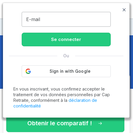
MENU
E-mail
Maisons de retraite Rhône
Se connecter
Maisons de retraite et EHPAD
à
Ou
Taluyers (69440)
Obtenez le
comparatif des
En vous inscrivant, vous confirmez accepter le
établissements
adaptés à vos
traitement de vos données personnelles par Cap
Retraite, conformément à la
déclaration de
critères en 3 minutes !
confidentialité
Obtenir le comparatif !