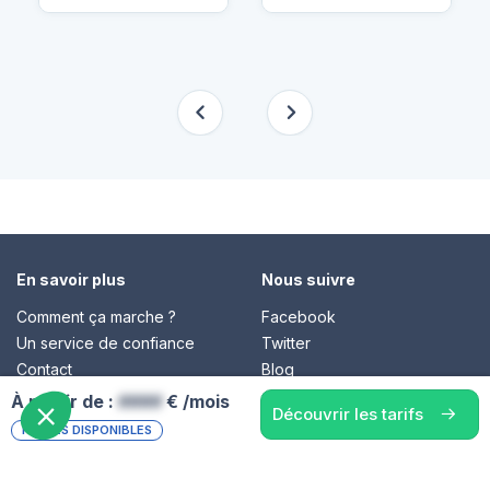
En savoir plus
Nous suivre
Comment ça marche ?
Facebook
Un service de confiance
Twitter
Contact
Blog
À partir de :
####
€ /mois
Découvrir les tarifs
PLACES DISPONIBLES
© Cap Retraite 2016 - Tous droits réservés •
Espace presse
•
Espace emploi
•
Contact
•
Mentions légales
•
Politique de
confidentialité
•
Cookies
•
Charte des avis