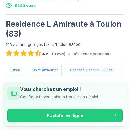
8683 vues
Residence L Amiraute à Toulon
(83)
106 avenue georges bizet, Toulon 83000
4.5
(11 Avis)
•
Résidence partenaire
EHPAD
Unité Alzheimer
Capacité d'accueil : 72 lits
Es
Vous cherchez un emploi !
Cap Retraite vous aide à trouver un emploi
Postuler en ligne