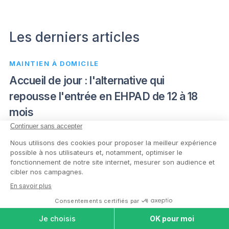
Les derniers articles
MAINTIEN À DOMICILE
Accueil de jour : l'alternative qui
repousse l'entrée en EHPAD de 12 à 18
mois
05 août 2026 • 5 min de lecture • 809 lecteurs
MALADIE D’ALZHEIMER
Alzheimer précoce avant 65 ans : les
EHPAD qui accueillent les jeunes
COMPARER LES
MAISONS DE
malades en 2026
RETRAITE
04 août 2026 • 5 min de lecture • 619 lecteurs