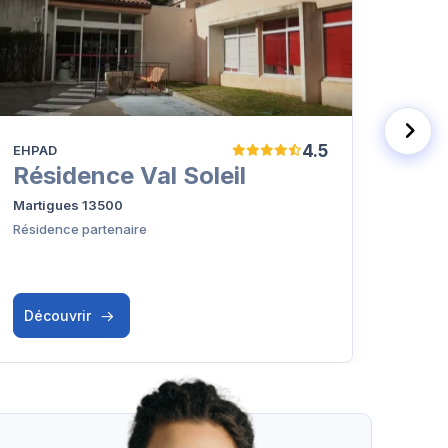
4.5
EHPAD
Résid
Résidence Val Soleil
Kor
Martigues 13500
Saint
Résidence partenaire
Découvrir
Déc