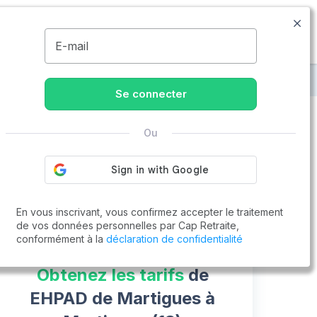
04.13.68.05.02
Disponible de 8h à 20h
MENU
E-mail
retraite à Martigues
EHPAD de Martigues
Se connecter
Ou
Vous cherchez un emploi !
Cap Retraite vous aide à trouver un emploi
Postuler en ligne
En vous inscrivant, vous confirmez accepter le traitement
de vos données personnelles par Cap Retraite,
conformément à la
déclaration de confidentialité
Obtenez les tarifs
de
EHPAD de Martigues à