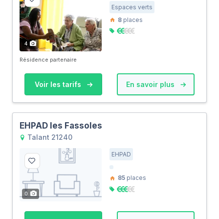
Espaces verts
8
places
4
Résidence partenaire
Voir les tarifs
En savoir plus
EHPAD les Fassoles
Talant 21240
EHPAD
85
places
0