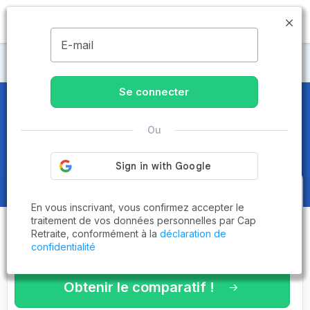
MENU
E-mail
Maisons de retraite Côte-d'Or
Se connecter
Maisons de retraite et EHPAD
à
Ou
Daix (21121)
Obtenez le
comparatif des
En vous inscrivant, vous confirmez accepter le
établissements
adaptés à vos
traitement de vos données personnelles par Cap
Retraite, conformément à la
déclaration de
critères en 3 minutes !
confidentialité
Obtenir le comparatif !