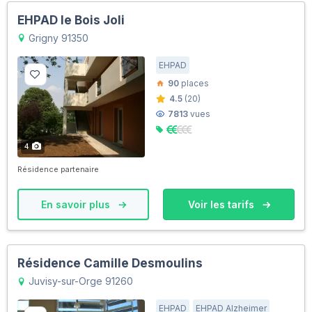
EHPAD le Bois Joli
Grigny 91350
EHPAD
90
places
4.5
(20)
7813
vues
4
Résidence partenaire
En savoir plus
Voir les tarifs
Résidence Camille Desmoulins
Juvisy-sur-Orge 91260
EHPAD
EHPAD Alzheimer