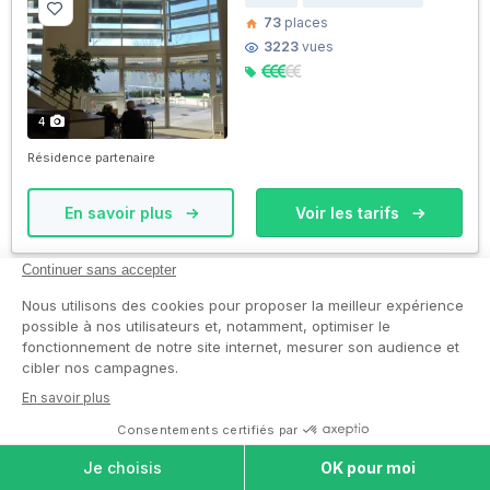
73
places
3223
vues
4
Résidence partenaire
En savoir plus
Voir les tarifs
Résidence Autonomie Debussy
Saint-Michel-sur-Orge 91240
Résidence Service Senior
86
places
4
(4)
3179
vues