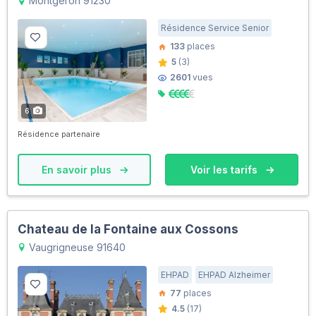
Montgeron 91230
Résidence Service Senior
133
places
5
(3)
2601
vues
6
Résidence partenaire
En savoir plus
Voir les tarifs
Chateau de la Fontaine aux Cossons
Vaugrigneuse 91640
EHPAD
EHPAD Alzheimer
77
places
4.5
(17)