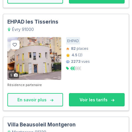
EHPAD les Tisserins
Évry 91000
EHPAD
82
places
4.5
(2)
2273
vues
5
Résidence partenaire
En savoir plus
Voir les tarifs
Villa Beausoleil Montgeron