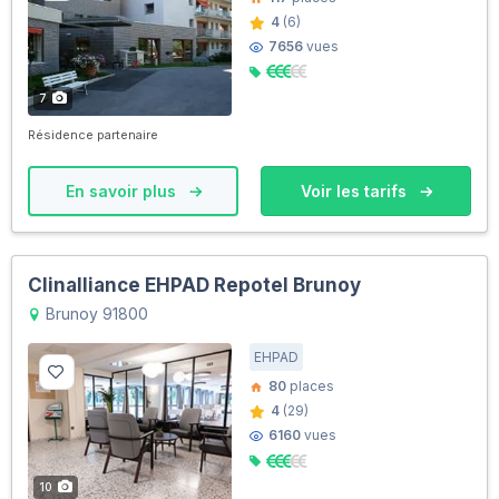
4
(6)
7656
vues
7
Résidence partenaire
En savoir plus
Voir les tarifs
Clinalliance EHPAD Repotel Brunoy
Brunoy 91800
EHPAD
80
places
4
(29)
6160
vues
10