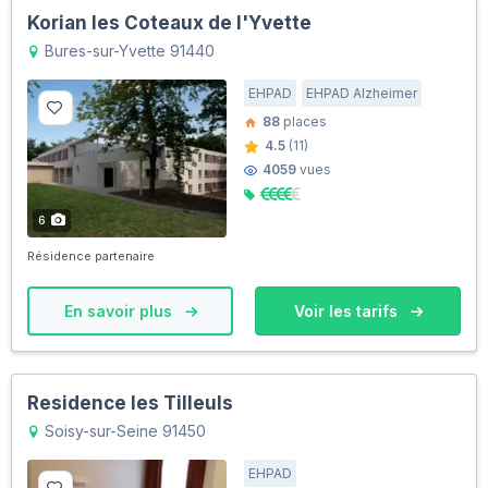
Korian les Coteaux de l'Yvette
Bures-sur-Yvette 91440
EHPAD
EHPAD Alzheimer
88
places
4.5
(11)
4059
vues
6
Résidence partenaire
En savoir plus
Voir les tarifs
Residence les Tilleuls
Soisy-sur-Seine 91450
EHPAD