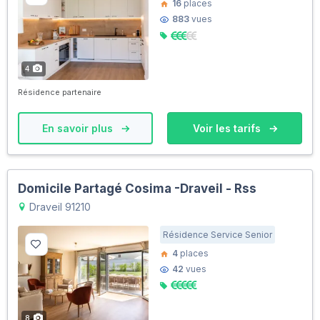
16
places
883
vues
4
Résidence partenaire
En savoir plus
Voir les tarifs
Domicile Partagé Cosima -Draveil - Rss
Draveil 91210
Résidence Service Senior
4
places
42
vues
8