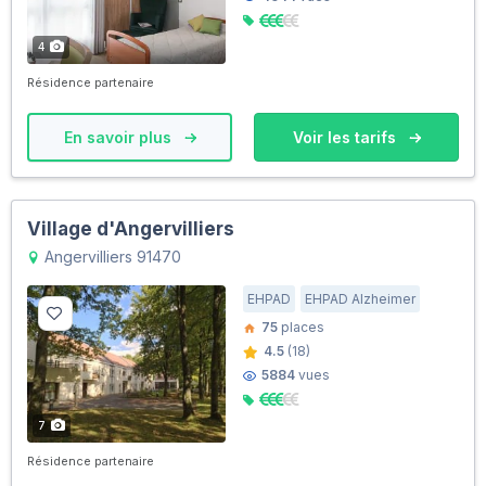
4
Résidence partenaire
En savoir plus
Voir les tarifs
Village d'Angervilliers
Angervilliers 91470
EHPAD
EHPAD Alzheimer
75
places
4.5
(18)
5884
vues
7
Résidence partenaire