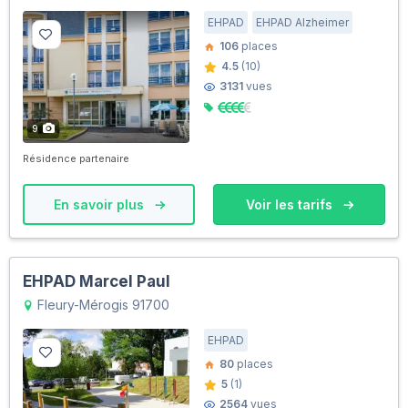
EHPAD
EHPAD Alzheimer
106
places
4.5
(10)
3131
vues
9
Résidence partenaire
En savoir plus
Voir les tarifs
EHPAD Marcel Paul
Fleury-Mérogis 91700
EHPAD
80
places
5
(1)
2564
vues