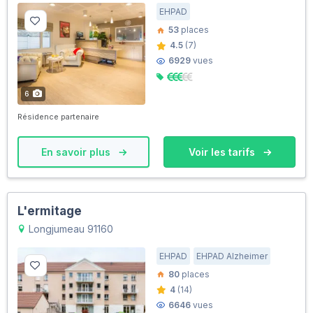
EHPAD
53
places
4.5
(7)
6929
vues
6
Résidence partenaire
En savoir plus
Voir les tarifs
L'ermitage
Longjumeau 91160
EHPAD
EHPAD Alzheimer
80
places
4
(14)
6646
vues