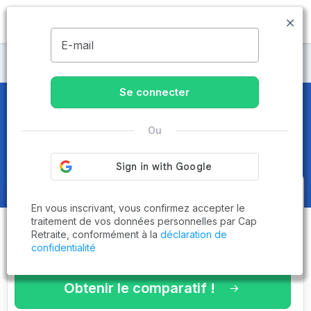
MENU
E-mail
Maisons de retraite Île-de-France
Se connecter
Maisons de retraite et EHPAD
en
Ou
Essonne (91) - Page 2 sur 4
Obtenez le
comparatif des
En vous inscrivant, vous confirmez accepter le
établissements
adaptés à vos
traitement de vos données personnelles par Cap
Retraite, conformément à la
déclaration de
critères en 3 minutes !
confidentialité
Obtenir le comparatif !