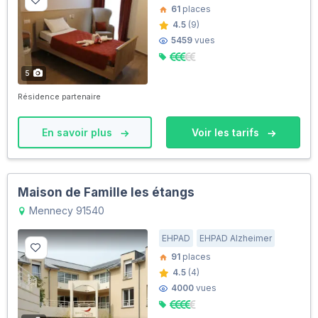
61
places
4.5
(9)
5459
vues
5
Résidence partenaire
En savoir plus
Voir les tarifs
Maison de Famille les étangs
Mennecy 91540
EHPAD
EHPAD Alzheimer
91
places
4.5
(4)
4000
vues