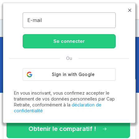
MENU
E-mail
Maisons de retraite Essonne
Se connecter
Maisons de retraite et EHPAD
à
Ou
Longjumeau (91160)
Obtenez le
comparatif des
En vous inscrivant, vous confirmez accepter le
établissements
adaptés à vos
traitement de vos données personnelles par Cap
Retraite, conformément à la
déclaration de
critères en 3 minutes !
confidentialité
Obtenir le comparatif !