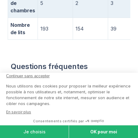
de
5
2
3
chambres
Nombre
193
154
39
de lits
Questions fréquentes
Combien coûte un EHPAD à
Longjumeau ?
Combien y a-t-il de maisons de
retraite à Longjumeau ?