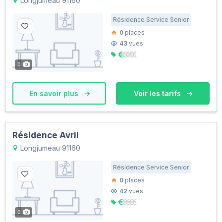
Longjumeau 91160
Résidence Service Senior
0
places
43
vues
0
En savoir plus
Voir les tarifs
Résidence Avril
Longjumeau 91160
Résidence Service Senior
0
places
42
vues
0