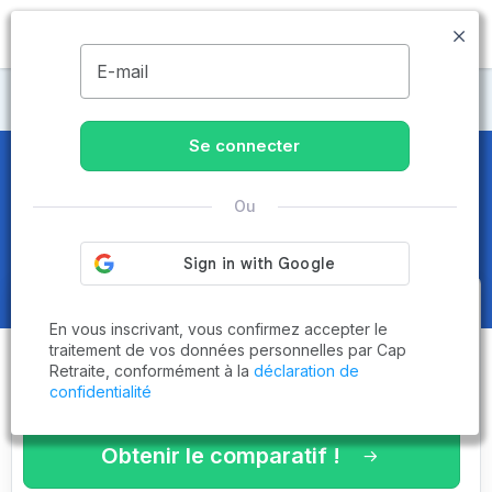
MENU
E-mail
Maisons de retraite Vaucluse
Se connecter
Maisons de retraite et EHPAD
à
Ou
Cheval-Blanc (84460)
Obtenez le
comparatif des
En vous inscrivant, vous confirmez accepter le
établissements
adaptés à vos
traitement de vos données personnelles par Cap
Retraite, conformément à la
déclaration de
critères en 3 minutes !
confidentialité
Obtenir le comparatif !