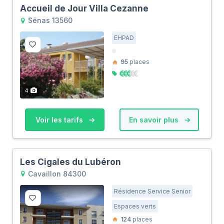
Accueil de Jour Villa Cezanne
Sénas 13560
EHPAD
95
places
4
Voir les tarifs
En savoir plus
Les Cigales du Lubéron
Cavaillon 84300
Résidence Service Senior
Espaces verts
124
places