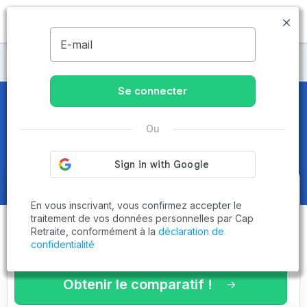
MENU
E-mail
Maisons de retraite Vendée
Se connecter
Maisons de retraite et EHPAD
à
Ou
La Meilleraie-Tillay (85700)
Obtenez le
comparatif des
En vous inscrivant, vous confirmez accepter le
établissements
adaptés à vos
traitement de vos données personnelles par Cap
Retraite, conformément à la
déclaration de
critères en 3 minutes !
confidentialité
Obtenir le comparatif !