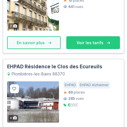
10
places
641
vues
7
En savoir plus
Voir les tarifs
EHPAD Résidence le Clos des Ecureuils
Plombières-les-Bains 88370
EHPAD
EHPAD Alzheimer
69
places
285
vues
4