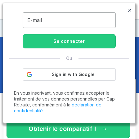
MENU
E-mail
Maisons de retraite Vosges
Se connecter
Maisons de retraite et EHPAD
à
Ou
Plombières-les-Bains (88370)
Obtenez le
comparatif des
En vous inscrivant, vous confirmez accepter le
établissements
adaptés à vos
traitement de vos données personnelles par Cap
Retraite, conformément à la
déclaration de
critères en 3 minutes !
confidentialité
Obtenir le comparatif !