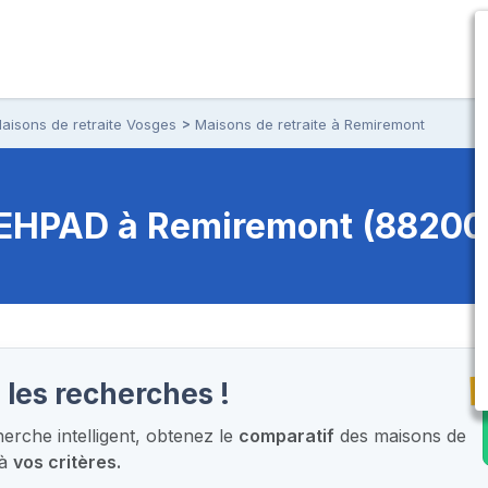
aisons de retraite Vosges
Maisons de retraite à Remiremont
t EHPAD
à Remiremont (88200
T
 les recherches !
rche intelligent,
obtenez le
comparatif
des maisons de
 à
vos critères.