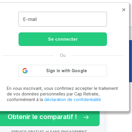
09.74.59.59.57
Disponible de 8h à 20h
MENU
E-mail
Se connecter
Ou
)
En vous inscrivant, vous confirmez accepter le traitement
de vos données personnelles par Cap Retraite,
conformément à la
déclaration de confidentialité
arif 2026 !
Obtenir le comparatif !
SERVICE GRATUIT et SANS ENGAGEMENT