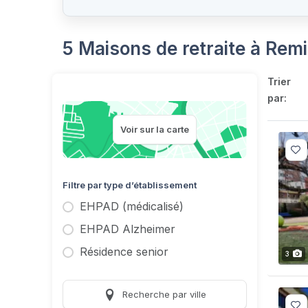
5 Maisons de retraite à Rem
Trier
par:
Voir sur la carte
Filtre par type d’établissement
EHPAD (médicalisé)
EHPAD Alzheimer
Résidence senior
3
Recherche par ville