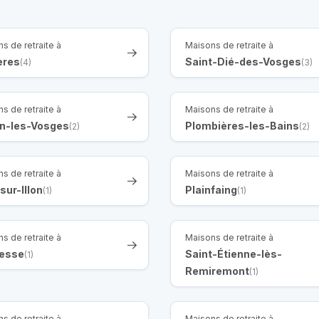
s de retraite à
Maisons de retraite à
ères
Saint-Dié-des-Vosges
(4)
(3)
s de retraite à
Maisons de retraite à
n-les-Vosges
Plombières-les-Bains
(2)
(2)
s de retraite à
Maisons de retraite à
-sur-Illon
Plainfaing
(1)
(1)
s de retraite à
Maisons de retraite à
resse
Saint-Étienne-lès-
(1)
Remiremont
(1)
s de retraite à
Maisons de retraite à