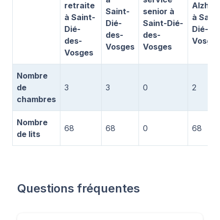
retraite
Alzhei
Saint-
senior à
à Saint-
à Saint
Dié-
Saint-Dié-
Dié-
Dié-de
des-
des-
des-
Vosge
Vosges
Vosges
Vosges
Nombre
de
3
3
0
2
chambres
Nombre
68
68
0
68
de lits
Questions fréquentes