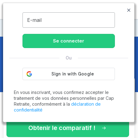
MENU
E-mail
Maisons de retraite Vosges
Se connecter
Maisons de retraite et EHPAD
à
Ou
Saint-Dié-des-Vosges (88100)
Obtenez le
comparatif des
En vous inscrivant, vous confirmez accepter le
établissements
adaptés à vos
traitement de vos données personnelles par Cap
Retraite, conformément à la
déclaration de
critères en 3 minutes !
confidentialité
Obtenir le comparatif !