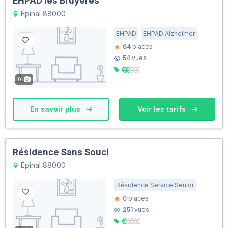
EHPAD les Bruyères
Épinal 88000
EHPAD
EHPAD Alzheimer
64
places
54
vues
0
En savoir plus
Voir les tarifs
Résidence Sans Souci
Épinal 88000
Résidence Service Senior
0
places
251
vues