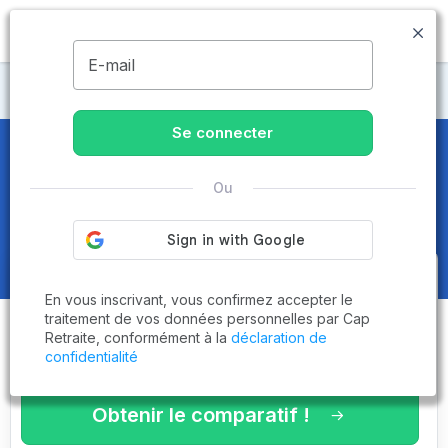
MENU
E-mail
Maisons de retraite Vosges
Se connecter
Maisons de retraite et EHPAD
à
Ou
Épinal (88000)
Obtenez le
comparatif des
En vous inscrivant, vous confirmez accepter le
établissements
adaptés à vos
traitement de vos données personnelles par Cap
Retraite, conformément à la
déclaration de
critères en 3 minutes !
confidentialité
Obtenir le comparatif !