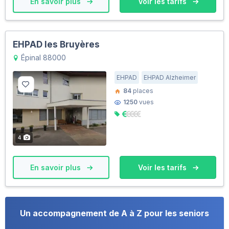
En savoir plus
Voir les tarifs
EHPAD les Bruyères
Épinal 88000
EHPAD
EHPAD Alzheimer
84
places
1250
vues
4
En savoir plus
Voir les tarifs
Un accompagnement de A à Z pour les seniors