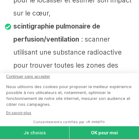
pour le localiser et estimer son impact
sur le cœur,
scintigraphie pulmonaire de
perfusion/ventilation
: scanner
utilisant une substance radioactive
pour trouver toutes les zones des
poumons où la circulation de
l’oxygène et du sang est perturbée par
un caillot sanguin,
écho-doppler des veines des
COMPARER LES
MAISONS DE
RETRAITE
membres inférieurs
: pour chercher