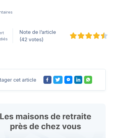
ntaires
Note de l’article
rt
édiés
(42 votes)
tager cet article