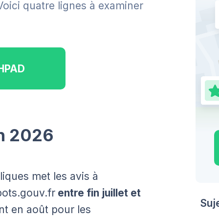
 Voici quatre lignes à examiner
EHPAD
en 2026
iques met les avis à
pots.gouv.fr
entre fin juillet et
Suj
ent en août pour les