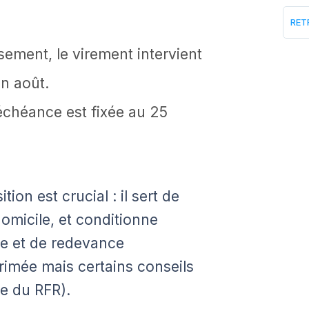
RET
ement, le virement intervient
fin août.
’échéance est fixée au 25
ion est crucial : il sert de
 domicile, et conditionne
re et de redevance
primée mais certains conseils
e du RFR).