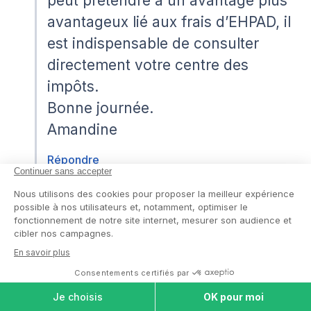
peut prétendre à un avantage plus
avantageux lié aux frais d’EHPAD, il
est indispensable de consulter
directement votre centre des
impôts.
Bonne journée.
Amandine
Répondre
Libaud. Marie-Paule
Le mai 14, 2026 à 14:36
COMPARER LES
MAISONS DE
En résidence autonomie, peut – on
RETRAITE
prétendre au crédit impots pour