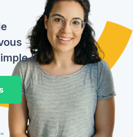
de
 vous
imple !
s
ite