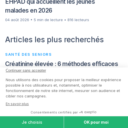
EHPAD qui accueillent les jeunes
malades en 2026
04 août 2026 • 5 min de lecture • 816 lecteurs
Articles les plus recherchés
SANTÉ DES SENIORS
Créatinine élevée : 6 méthodes efficaces
pour rétablir votre fonction rénale
08 octobre 2024 • 9 min de lecture • 1 065 029 lecteurs
MAISONS DE RETRAITE
Qui doit payer la maison de retraite d’un
COMPARER LES
MAISONS DE
parent ?
RETRAITE
22 mars 2024 • 11 min de lecture • 562 298 lecteurs