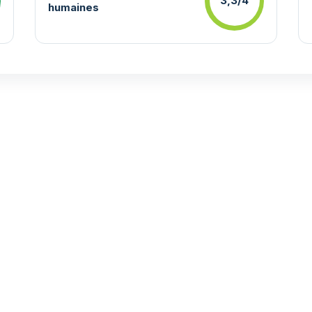
3,3/4
humaines