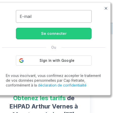
01.86.65.51.00
Disponible de 8h à 20h
MENU
E-mail
ur-Loing
EHPAD Arthur Vernes
Se connecter
Ou
Vous cherchez un emploi !
Cap Retraite vous aide à trouver un emploi
Postuler en ligne
En vous inscrivant, vous confirmez accepter le traitement
de vos données personnelles par Cap Retraite,
conformément à la
déclaration de confidentialité
Obtenez les tarifs
de
EHPAD Arthur Vernes à