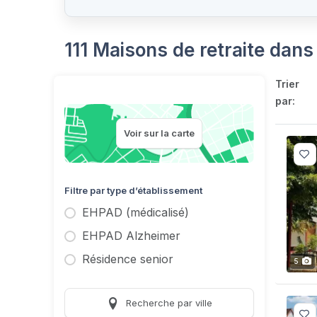
111 Maisons de retraite dans
Trier
par:
Voir sur la carte
Filtre par type d’établissement
EHPAD (médicalisé)
EHPAD Alzheimer
Résidence senior
5
Recherche par ville