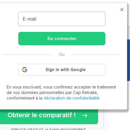
05.79.98.00.06
Disponible de 8h à 20h
MENU
E-mail
Se connecter
Ou
 Page 2 sur 3
En vous inscrivant, vous confirmez accepter le traitement
de vos données personnelles par Cap Retraite,
conformément à la
déclaration de confidentialité
arif 2026 !
Obtenir le comparatif !
SERVICE GRATUIT et SANS ENGAGEMENT