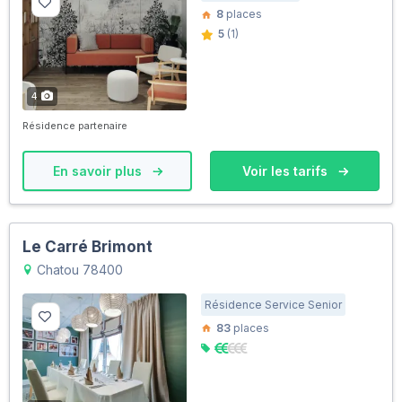
8
places
5
(1)
4
Résidence partenaire
En savoir plus
Voir les tarifs
Le Carré Brimont
Chatou 78400
Résidence Service Senior
83
places