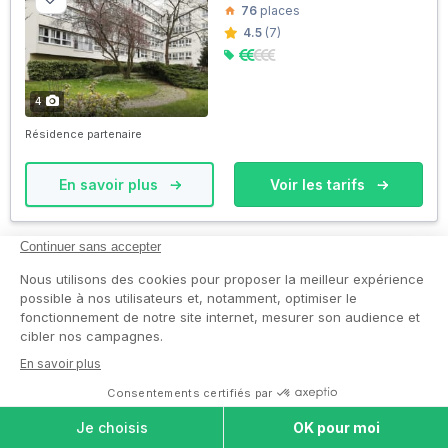
76
places
4.5
(7)
4
Résidence partenaire
En savoir plus
Voir les tarifs
EHPAD Notre-Dame
Le Pecq 78230
EHPAD
EHPAD Alzheimer
80
places