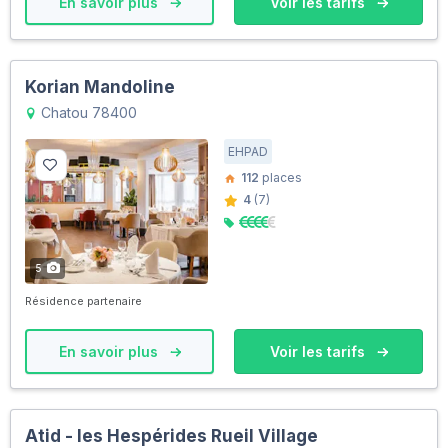
En savoir plus
Voir les tarifs
Korian Mandoline
Chatou 78400
EHPAD
112
places
4
(7)
5
Résidence partenaire
En savoir plus
Voir les tarifs
Atid - les Hespérides Rueil Village