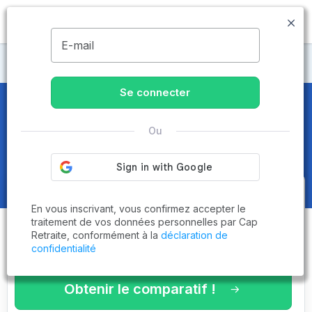
MENU
E-mail
Maisons de retraite Yvelines
Se connecter
Maisons de retraite et EHPAD
à
Ou
Bougival (78380)
Obtenez le
comparatif des
En vous inscrivant, vous confirmez accepter le
établissements
adaptés à vos
traitement de vos données personnelles par Cap
Retraite, conformément à la
déclaration de
critères en 3 minutes !
confidentialité
Obtenir le comparatif !