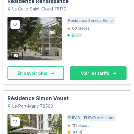
Résidence Renaissance
La Celle-Saint-Cloud 78170
Résidence Service Senior
60
places
4
En savoir plus
Voir les tarifs
Résidence Simon Vouet
Le Port-Marly 78560
EHPAD
EHPAD Alzheimer
111
places
4
(18)