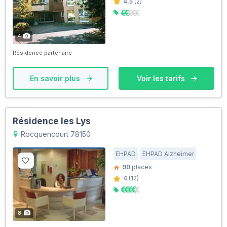
4.5
(2)
4
Résidence partenaire
En savoir plus
Voir les tarifs
Résidence les Lys
Rocquencourt 78150
EHPAD
EHPAD Alzheimer
90
places
4
(12)
8