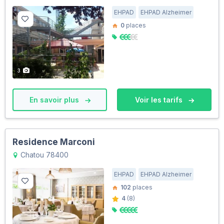
EHPAD
EHPAD Alzheimer
0
places
3
En savoir plus
Voir les tarifs
Residence Marconi
Chatou 78400
EHPAD
EHPAD Alzheimer
102
places
4
(8)