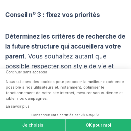
o
Conseil n
3 : fixez vos priorités
Déterminez les critères de recherche de
la future structure qui accueillera votre
parent
. Vous souhaitez autant que
possible respecter son style de vie et
répondre à ses attentes. Souhaite-t-il
emménager avec son animal
domestique ? Tient-il à continuer à
fréquenter son église ?
COMPARER LES
MAISONS DE
RETRAITE
o
Conseil n
4 : faites-vous aider par un