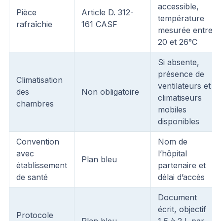
accessible,
Pièce
Article D. 312-
température
rafraîchie
161 CASF
mesurée entre
20 et 26°C
Si absente,
présence de
Climatisation
ventilateurs et
des
Non obligatoire
climatiseurs
chambres
mobiles
disponibles
Convention
Nom de
avec
l’hôpital
Plan bleu
établissement
partenaire et
de santé
délai d’accès
Document
écrit, objectif
Protocole
Plan bleu
1,5 à 2 L par