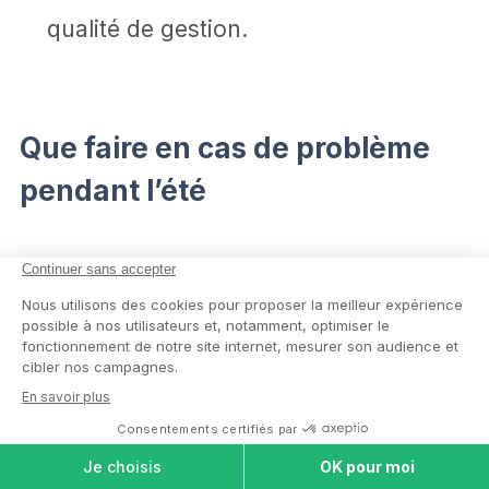
qualité de gestion.
Que faire en cas de problème
pendant l’été
Si vous constatez des
dysfonctionnements pendant un épisode
de chaleur (chambre surchauffée,
surveillance défaillante, absence d’eau à
COMPARER LES
proximité, signes de déshydratation
MAISONS DE
RETRAITE
chez votre proche), la procédure à