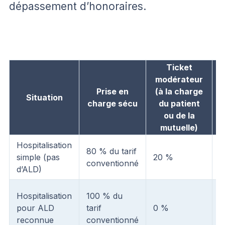
dépassement d’honoraires.
Ticket
modérateur
j
Prise en
(à la charge
Situation
charge sécu
du patient
ou de la
mutuelle)
Hospitalisation
80 % du tarif
simple (pas
20 %
6
conventionné
d’ALD)
Hospitalisation
100 % du
pour ALD
tarif
0 %
6
reconnue
conventionné