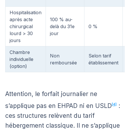
Hospitalisation
après acte
100 % au-
chirurgical
delà du 31e
0 %
6
lourd > 30
jour
jours
Chambre
Non
Selon tarif
individuelle
I
remboursée
établissement
(option)
Attention, le forfait journalier ne
s’applique pas en EHPAD ni en USLD
[4]
:
ces structures relèvent du tarif
hébergement classique. Il ne s’applique