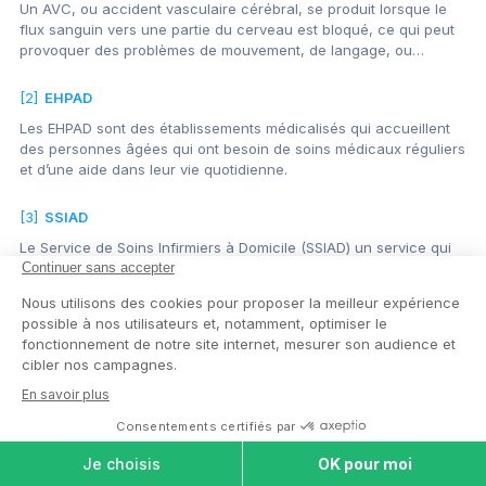
Un AVC, ou accident vasculaire cérébral, se produit lorsque le
flux sanguin vers une partie du cerveau est bloqué, ce qui peut
provoquer des problèmes de mouvement, de langage, ou…
[2]
EHPAD
Les EHPAD sont des établissements médicalisés qui accueillent
des personnes âgées qui ont besoin de soins médicaux réguliers
et d’une aide dans leur vie quotidienne.
[3]
SSIAD
Le Service de Soins Infirmiers à Domicile (SSIAD) un service qui
fournit des soins infirmiers et de l’aide à domicile pour aider les
personnes âgées ou malades à vivre chez…
[4]
USLD
L’Unité de Soins de Longue Durée (USLD) est est un type de
service de soins destiné aux personnes âgées qui ont besoin de
soins médicaux constants et d’une assistance importante…
COMPARER LES
MAISONS DE
RETRAITE
[5]
Norme
La norme en maison de retraite désigne les règles à suivre pour