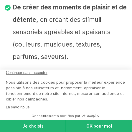
De créer des moments de plaisir et de
détente,
en créant des stimuli
sensoriels agréables et apaisants
(couleurs, musiques, textures,
parfums, saveurs).
De favoriser l’éveil des émotions et
des souvenirs,
en utilisant des
supports évocateurs et personnalisés
COMPARER LES
(chansons préférées, objets familiers,
MAISONS DE
RETRAITE
recettes de cuisine).