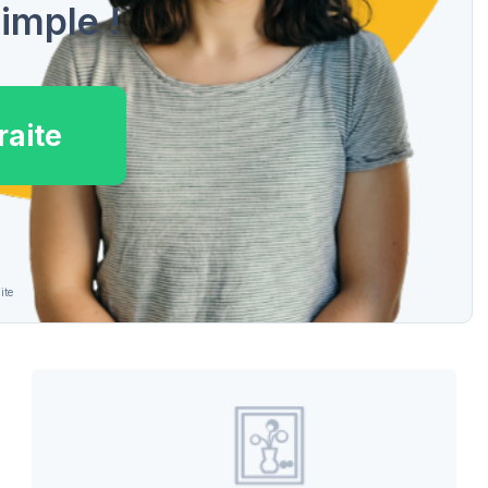
imple !
raite
ite