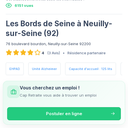
6151 vues
Les Bords de Seine à Neuilly-
sur-Seine (92)
76 boulevard bourdon, Neuilly-sur-Seine 92200
4
(3 Avis)
•
Résidence partenaire
EHPAD
Unité Alzheimer
Capacité d'accueil : 125 lits
Es
Vous cherchez un emploi !
Cap Retraite vous aide à trouver un emploi
Postuler en ligne