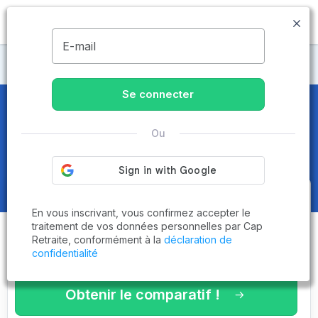
MENU
E-mail
Maisons de retraite Oise
Se connecter
Maisons de retraite et EHPAD
à
Ou
Pont-Sainte-Maxence (60700)
Obtenez le
comparatif des
En vous inscrivant, vous confirmez accepter le
établissements
adaptés à vos
traitement de vos données personnelles par Cap
Retraite, conformément à la
déclaration de
critères en 3 minutes !
confidentialité
Obtenir le comparatif !