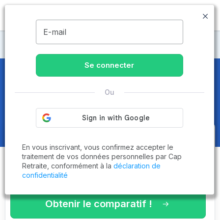
MENU
E-mail
Maisons de retraite Pas-de-Calais
Se connecter
Maisons de retraite et EHPAD
à
Ou
Saint-Martin-Boulogne (62280)
Obtenez le
comparatif des
En vous inscrivant, vous confirmez accepter le
établissements
adaptés à vos
traitement de vos données personnelles par Cap
Retraite, conformément à la
déclaration de
critères en 3 minutes !
confidentialité
Obtenir le comparatif !