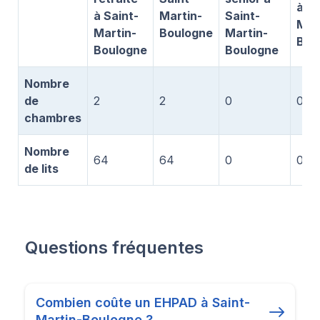
à Sa
à Saint-
Martin-
Saint-
Mar
Martin-
Boulogne
Martin-
Bou
Boulogne
Boulogne
Nombre
de
2
2
0
0
chambres
Nombre
64
64
0
0
de lits
Questions fréquentes
Combien coûte un EHPAD à Saint-
Martin-Boulogne ?