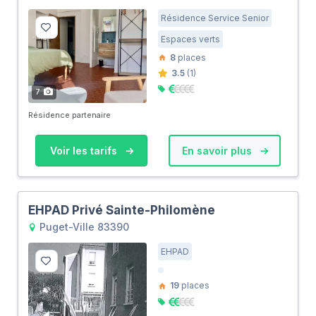
Résidence Service Senior
Espaces verts
8
places
3.5
(1)
7
Résidence partenaire
Voir les tarifs
En savoir plus
EHPAD Privé Sainte-Philomène
Puget-Ville 83390
EHPAD
19
places