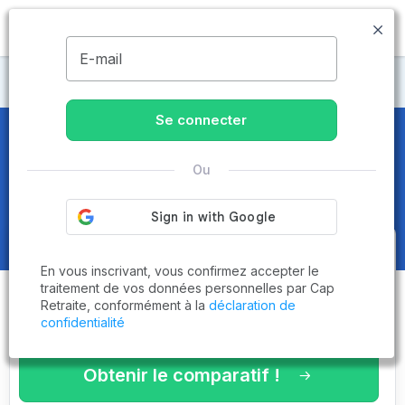
MENU
E-mail
Maisons de retraite Var
Se connecter
Maisons de retraite et EHPAD
à
Ou
Besse-sur-Issole (83890)
Obtenez le
comparatif des
En vous inscrivant, vous confirmez accepter le
établissements
adaptés à vos
traitement de vos données personnelles par Cap
Retraite, conformément à la
déclaration de
critères en 3 minutes !
confidentialité
Obtenir le comparatif !