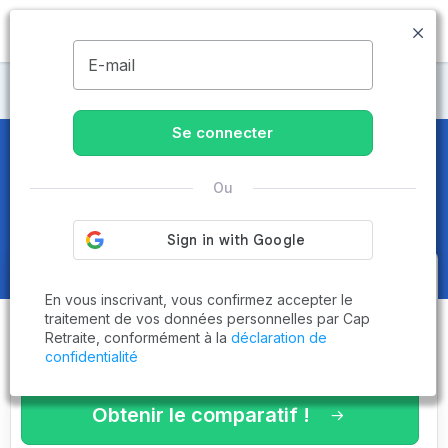
MENU
E-mail
Maisons de retraite Var
Se connecter
Maisons de retraite et EHPAD
à
Ou
La Croix-Valmer (83420)
Obtenez le
comparatif des
En vous inscrivant, vous confirmez accepter le
établissements
adaptés à vos
traitement de vos données personnelles par Cap
Retraite, conformément à la
déclaration de
critères en 3 minutes !
confidentialité
Obtenir le comparatif !