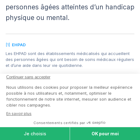
personnes âgées atteintes d’un handicap
physique ou mental.
[1]
EHPAD
Les EHPAD sont des établissements médicalisés qui accueillent
des personnes âgées qui ont besoin de soins médicaux réguliers
et d’une aide dans leur vie quotidienne.
[2]
Alzheimer
La maladie d’Alzheimer est une maladie qui affecte le cerveau,
entraînant des pertes de mémoire et des difficultés à penser
clairement, rendant progressivement les tâches quotidiennes
plus difficiles.
COMPARER LES
[3]
SSIAD
MAISONS DE
Le Service de Soins Infirmiers à Domicile (SSIAD) un service qui
RETRAITE
fournit des soins infirmiers et de l’aide à domicile pour aider les
personnes âgées ou malades à vivre chez…