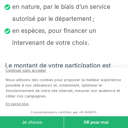
en nature, par le biais d’un service
autorisé par le département ;
en espèces, pour financer un
intervenant de votre choix.
Le montant de votre participation est
calculé en fonction de vos ressources.
Bon à savoir :
l’aide sociale
départementale est une avance
LISTE AIDES À
DOMICILE
récupérable sur la succession. Le