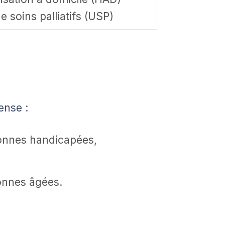
e soins palliatifs (USP)
ense :
onnes handicapées,
onnes âgées.