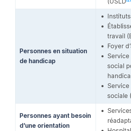
(USLD
Institu
Établiss
travail 
Foyer d
Personnes en situation
Service
de handicap
social p
handic
Service
sociale
Service
Personnes ayant besoin
réadapt
d’une orientation
Hospital