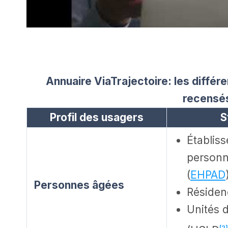
Annuaire ViaTrajectoire: les différ
recensé
Profil des usagers
S
Établis
personn
(
EHPAD
Personnes âgées
Résiden
Unités 
[2]