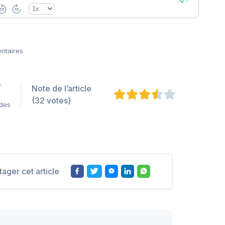
entaires
e
Note de l’article
(32 votes)
 des
tager cet article